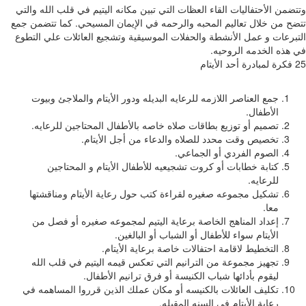
وتتضمن الأحتفاليات القاء العظات التي تبين مكانه اليتيم في قلب الله والتي
تتضح من خلال تعاليم المحبه والرحمه في الإيمان المسيحي. كما تتضمن جمع
التبرعات و عمل الأنشطة والحفلات الموسيقية وتشجيع العائلات علي التطوع
في هذه الخدمه الروحيه.
25 فكرة لمبادرة أحد الأيتام
جمع العناصر اللازمه للرعايه البديله ودور الأيتام والملاجئ وبيوت
الأطفال.
تصميم أو توزيع بطاقات صلاه خاصه بالأطفال المحتاجين للرعايه.
تخصيص وقت محدد للصلاه والدعاء من أجل الأيتام.
الصوم الفردي أو الجماعي.
كتابة خطابات أو كروت تشجيعيه للأطفال الأيتام و المحتاجين
للرعايه.
تشكيل مجموعه صغيره لقراءة كتب حول رعاية الأيتام ومناقشتها
معا.
إعداد المناهج الخاصة برعاية اليتيم لمجموعه صغيره أو فصل من
الأيتام سواء للأطفال أو الشباب أو البالغين.
التخطيط لاقامة احتفالات خاصة برعاية الأيتام.
تجهيز مجموعة من الترانيم التي تعكس قيمه اليتيم في قلب الله
ليقوم بأدائها شباب الكنيسة أو فرق ترانيم الأطفال.
تكليف العائلات بالكنيسه أو مكان عملك الذين قرروا المساهمه في
رعاية الأيتام في السنه المقبله.