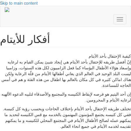
Skip to main content
Toggl
naviga
أفكار للأيتام
كيفية الإحتفال بأحد الأيتام
إنّ أفضل طريقه للإحتفال بأحد الأيتام هي إيجاد شيئ يمكن القيام به لرعايه
وإسعاد هؤلاء الأطفال البؤساء كما فعل الزامبيون لكل هذه السنوات، وزامبيا
ليست البلد الوحيد في العالم الذي يعاني أطفالها الأيتام من قلّة الرعاية ولكن
هناك اماكن كثيره في كل مكان بالعالم بها اطفال من هذه الفئة و هم في أمس
الحاجه للمساعدة.
إن أحد اليتيم هو فرصه لإيقاظ الكنيسه والمجتمع والأصدقاء لتلبيه الدعوه الألهيه
لرعايه الأيتام و المحرومين.
تختلف طريقه الإحتفال بأحد الأيتام بإختلاف الحاجات وبحسب رؤية كل كنيسة.
ففي كل كنيسه يجتمع المؤمنون المهتمون بالخدمه مع قس الكنيسه لتحديد ما
يمكنهم عمله لصالح الأطفال الأيتام في المجتمع المحلي للكنيسه و ما يمكنهم
تقديمه لخدمه الأيتام في جميع انحاء العالم.