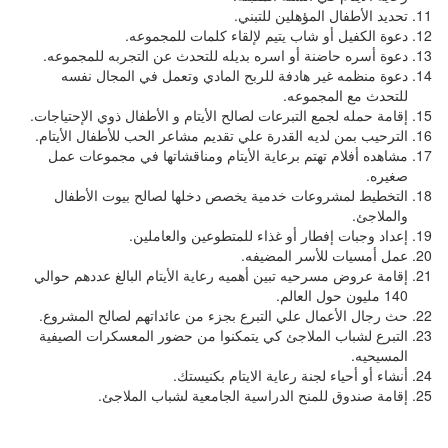
تحديد الأطفال المؤهلين للتبني.
دعوة الكفيل أو شاب يتيم لإلقاء كلمات للمجموعه.
دعوة أسره حاضنة أو اسره بديله للتحدث عن التجربه للمجموعه.
دعوة منظمه غير هادفة للربح المادي وتعمل في المجال نفسه
للتحدث مع المجموعه.
إقامة حمله لجمع التبرعات لصالح الأيتام و الأطفال ذوي الإحتياجات.
الترحيب بمن لديه القدرة علي تقديم مشاعر الحب للأطفال الأيتام.
مشاهده أفلام تهتم برعاية الأيتام ومناقشاتها في مجموعات عمل
صغيره.
التخطيط لمشروعات خدمية يخصص دخلها لصالح بيوت الأطفال
والملاجئ.
إعداد وجبات إفطار أو غذاء للمتطوعين والعاملين.
عمل أمسيات للأسر المضيفه.
إقامة عروض مسرحيه تبين أهميه رعاية الأيتام البالغ عددهم حوالي
140 مليون حول العالم.
حث رجال الأعمال علي التبرع بجزء من عائداتهم لصالح المشروع.
التبرع لشباب الملاجئ كي يتمكنوا من حضور المعسكرات الصيفية
المسيحيه.
أنشاء أو أحياء لجنة رعاية الايتام بكنيستك.
إقامة صندوق للمنح الدراسية الجامعية لشباب الملاجئ.