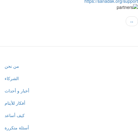
https://sanadak.org/support
Pagination
Nex
››
pag
Main
من نحن
navigation
الشركاء
أخبار و أحداث
أفكار للأيتام
كيف أساعد
أسئلة متكررة