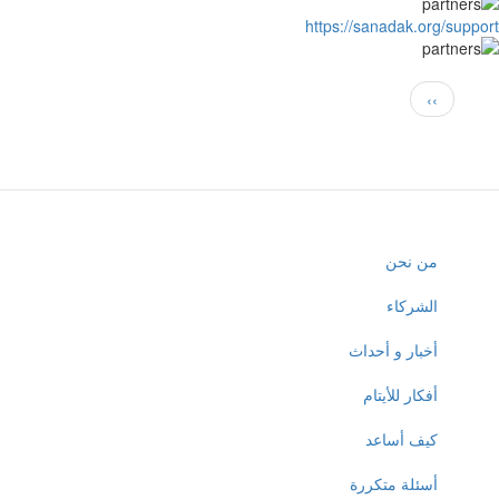
https://sanadak.org/supp
Paginati
Next
››
page
Mai
من نحن
navigatio
الشركاء
أخبار و أحداث
أفكار للأيتام
كيف أساعد
أسئلة متكررة